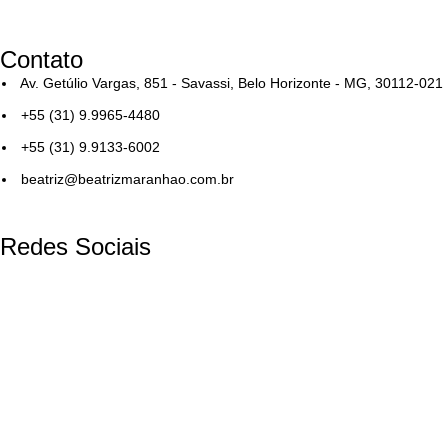
Contato
Av. Getúlio Vargas, 851 - Savassi, Belo Horizonte - MG, 30112-021
+55 (31) 9.9965-4480
+55 (31) 9.9133-6002
beatriz@beatrizmaranhao.com.br
Redes Sociais
CNPJ: 38.735.098/0001-06 / BM Representações, Projetos e 
beatriz@beatrizmaranhao.com.br
Utilizamos cookies para melhorar a sua experiência no nosso s