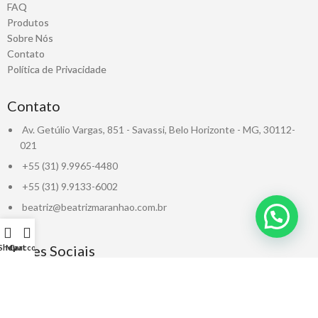
FAQ
Produtos
Sobre Nós
Contato
Política de Privacidade
Contato
Av. Getúlio Vargas, 851 - Savassi, Belo Horizonte - MG, 30112-
021
+55 (31) 9.9965-4480
+55 (31) 9.9133-6002
beatriz@beatrizmaranhao.com.br
Redes Sociais
Shop
My account
Cart
CNPJ: 38.735.098/0001-06 / BM Representações, Projetos e Comércio
LTDA