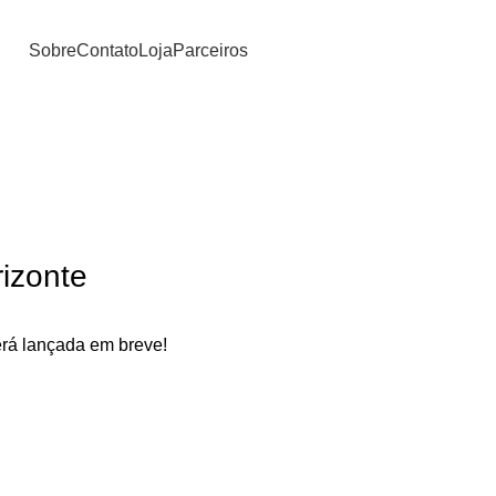
Sobre
Contato
Loja
Parceiros
izonte
erá lançada em breve!