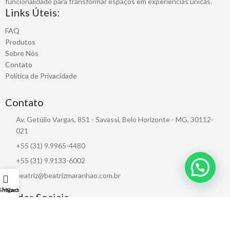
funcionalidade para transformar espaços em experiências únicas.
Links Úteis:
FAQ
Produtos
Sobre Nós
Contato
Política de Privacidade
Contato
Av. Getúlio Vargas, 851 - Savassi, Belo Horizonte - MG, 30112-
021
+55 (31) 9.9965-4480
+55 (31) 9.9133-6002
beatriz@beatrizmaranhao.com.br
Shop
My account
Cart
Redes Sociais
CNPJ: 38.735.098/0001-06 / BM Representações, Projetos e Comércio