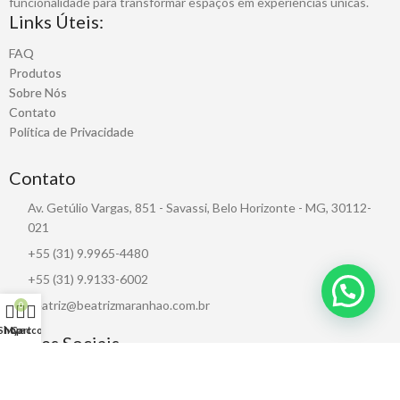
funcionalidade para transformar espaços em experiências únicas.
Links Úteis:
FAQ
Produtos
Sobre Nós
Contato
Política de Privacidade
Contato
Av. Getúlio Vargas, 851 - Savassi, Belo Horizonte - MG, 30112-
021
+55 (31) 9.9965-4480
+55 (31) 9.9133-6002
beatriz@beatrizmaranhao.com.br
0
Shop
My account
Cart
Redes Sociais
CNPJ: 38.735.098/0001-06 / BM Representações, Projetos e Comércio