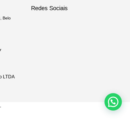
Redes Sociais
, Belo
r
io LTDA
.