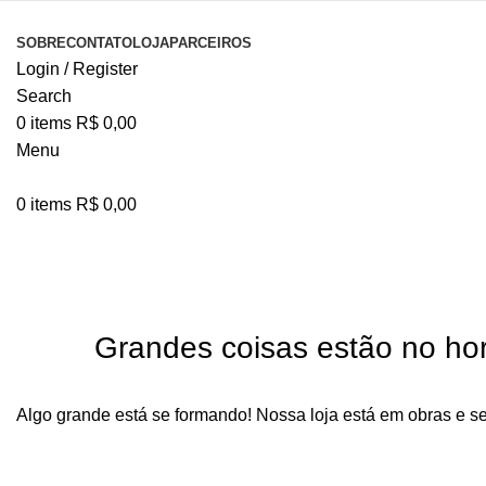
SOBRE
CONTATO
LOJA
PARCEIROS
Login / Register
Search
0
items
R$
0,00
Menu
0
items
R$
0,00
Grandes coisas estão no hor
Algo grande está se formando! Nossa loja está em obras e s