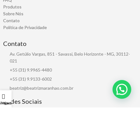
Produtos
Sobre Nós
Contato
Política de Privacidade
Contato
Av. Getúlio Vargas, 851 - Savassi, Belo Horizonte - MG, 30112-
021
+55 (31) 9.9965-4480
+55 (31) 9.9133-6002
beatriz@beatrizmaranhao.com.br
Redes Sociais
Shop
My account
Cart
CNPJ: 38.735.098/0001-06 / BM Representações, Projetos e Comércio
LTDA
beatriz@beatrizmaranhao.com.br