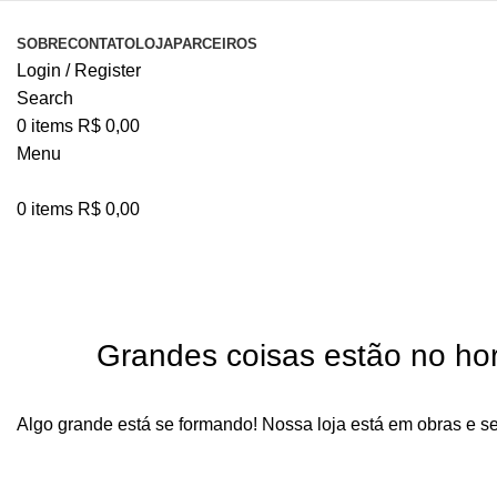
SOBRE
CONTATO
LOJA
PARCEIROS
Login / Register
Search
0
items
R$
0,00
Menu
0
items
R$
0,00
Grandes coisas estão no hor
Algo grande está se formando! Nossa loja está em obras e s