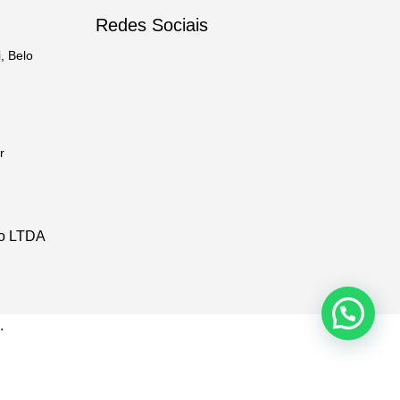
Redes Sociais
, Belo
r
io LTDA
.