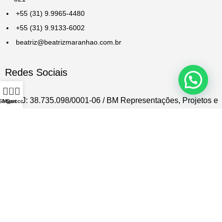
+55 (31) 9.9965-4480
+55 (31) 9.9133-6002
beatriz@beatrizmaranhao.com.br
Redes Sociais
0
CNPJ: 38.735.098/0001-06 / BM Representações, Projetos e
Shop
My account
Cart
Comércio LTDA
beatriz@beatrizmaranhao.com.br
Utilizamos cookies para melhorar a sua experiência no nosso
site. Ao navegar neste site, você concorda com o uso de
cookies.
Accept