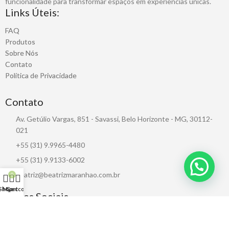
funcionalidade para transformar espaços em experiências únicas.
Links Úteis:
FAQ
Produtos
Sobre Nós
Contato
Política de Privacidade
Contato
Av. Getúlio Vargas, 851 - Savassi, Belo Horizonte - MG, 30112-
021
+55 (31) 9.9965-4480
+55 (31) 9.9133-6002
beatriz@beatrizmaranhao.com.br
0
Shop
My account
Cart
Redes Sociais
CNPJ: 38.735.098/0001-06 / BM Representações, Projetos e Comércio