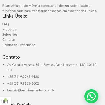
Beatriz Maranhão Móveis: conectando design, sofisticação e
funcionalidade para transformar espaços em experiências únicas.
Links Úteis:
FAQ
Produtos
Sobre Nós
Contato
Política de Privacidade
Contato
Av. Getúlio Vargas, 851 - Savassi, Belo Horizonte - MG, 30112-
021
+55 (31) 9.9965-4480
+55 (31) 9.9133-6002
beatriz@beatrizmaranhao.com.br
0
Redes Sociais