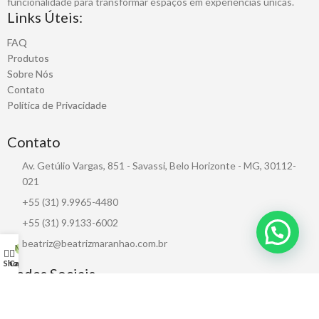
funcionalidade para transformar espaços em experiências únicas.
Links Úteis:
FAQ
Produtos
Sobre Nós
Contato
Política de Privacidade
Contato
Av. Getúlio Vargas, 851 - Savassi, Belo Horizonte - MG, 30112-
021
+55 (31) 9.9965-4480
+55 (31) 9.9133-6002
beatriz@beatrizmaranhao.com.br
My account
0
Shop
Cart
Redes Sociais
CNPJ: 38.735.098/0001-06 / BM Representações, Projetos e Comércio