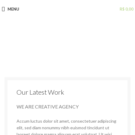
MENU
R$
0,00
Our Latest Work
WE ARE CREATIVE AGENCY
Accum luctus dolor sit amet, consectetuer adipiscing
elit, sed diam nonummy nibh euismod tincidunt ut
laoreet dolore magna aliquam erat volutpat. Ut wisi