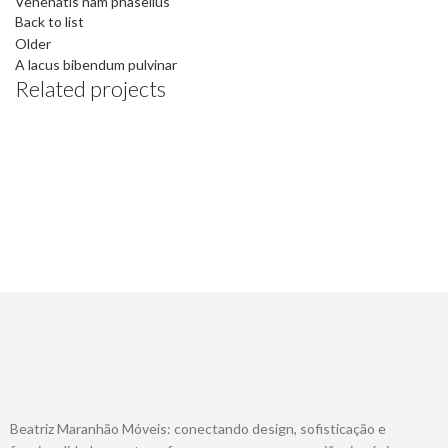
Venenatis nam phasellus
Back to list
Older
A lacus bibendum pulvinar
Related projects
Kitchen
Suspendisse quam at vestibulum
Beatriz Maranhão Móveis: conectando design, sofisticação e